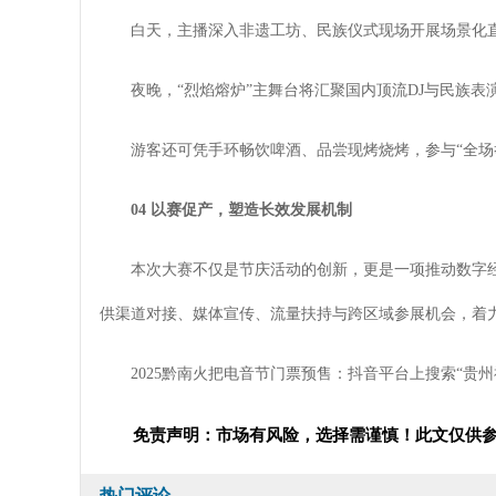
白天，主播深入非遗工坊、民族仪式现场开展场景化
夜晚，“烈焰熔炉”主舞台将汇聚国内顶流DJ与民族
游客还可凭手环畅饮啤酒、品尝现烤烧烤，参与“全场
04 以赛促产，塑造长效发展机制
本次大赛不仅是节庆活动的创新，更是一项推动数字
供渠道对接、媒体宣传、流量扶持与跨区域参展机会，着力
2025黔南火把电音节门票预售：抖音平台上搜索“贵
免责声明：市场有风险，选择需谨慎！此文仅供
热门评论