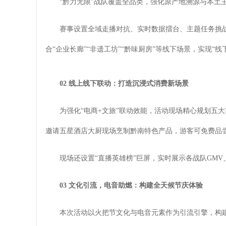
“黔力无限”战队覆盖全品类，强化原产地溯源与本土
赛事设置全域走播对抗、实时数据擂台、主题任务挑
合“企业长廊”“非遗工坊”“黔味厨房”等线下场景，实现“
02 线上线下联动：打造沉浸式消费新场景
为强化“电商+文旅”联动效能，活动现场精心规划五大
邀请五星酒店大厨现场烹制黔南特色产品，游客可免费品
现场还设置“直播英雄榜”巨屏，实时展示各战队GM
03 文化引流，电音助燃：构建全天候节庆体验
本次活动以火把节文化与电音元素作为引流引擎，构建