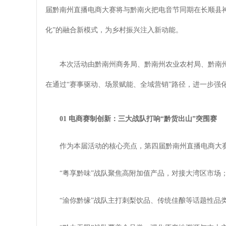
届黔南州直播电商大赛将与黔南火把电音节同期在长顺县神
化”的融合新模式，为乡村振兴注入新动能。
本次活动由黔南州商务局、黔南州农业农村局、黔南
在通过“赛事驱动、场景赋能、全域营销”路径，进一步强化
01 电商赛制创新：三大战队打响“黔货出山”突围赛
作为本届活动的核心亮点，第四届黔南州直播电商大赛
“粤享黔味”战队聚焦高附加值产品，对接大湾区市场
“渝你黔缘”战队主打刺梨饮品、传统佳酿等话题性品