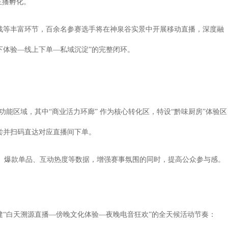
主播孵化。
战等丰富环节，百余名参赛选手将在神泉谷实景中开展移动直播，深度融
线下体验—线上下单—私域沉淀”的完整闭环。
功能区域，其中“商业活力环廊” 作为核心转化区，特设“黔味厨房”体验区
尝并扫码直达对应直播间下单。
V、爆款单品、互动热度等数据，增强赛事氛围的同时，提高公众参与感。
“白天溯源直播—傍晚文化体验—夜晚电音狂欢”的全天候活动节奏：