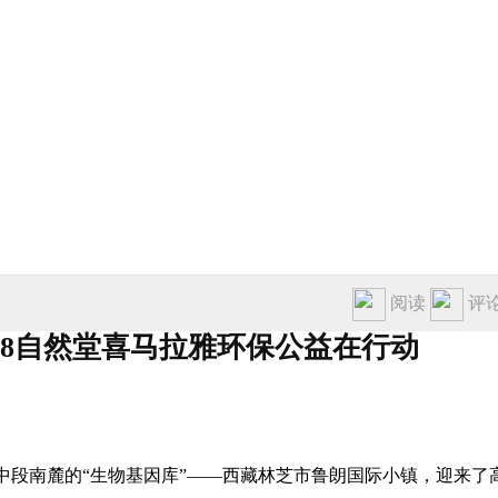
汽车
娱乐
旅游
阅读
评
018自然堂喜马拉雅环保公益在行动
中段南麓的“生物基因库”——西藏林芝市鲁朗国际小镇，迎来了