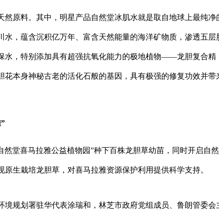
天然原料。其中，明星产品自然堂冰肌水就是取自地球上最纯净
冰川水，蕴含沉积亿万年、富含天然能量的海洋矿物质，渗透五层
保水，特别添加具有超强抗氧化能力的极地植物——龙胆复合精
胆花本身神秘古老的活化石般的基因，具有极强的修复功效并带
”
在“自然堂喜马拉雅公益植物园”种下百株龙胆草幼苗，同时开启自
现原生栽培龙胆草，对喜马拉雅资源保护利用提供科学支持。
环境规划署驻华代表涂瑞和，林芝市政府党组成员、鲁朗管委会