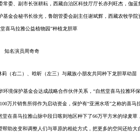
委常委、副市长张耕耘，西藏自治区科技厅厅长赤列旺杰，伽蓝
护基金会秘书长徐光，鲁朗管委会副主任谢斌辉，西藏农牧学院
堂喜马拉雅公益植物园”种植龙胆草
知名演员周奇奇
林莉（右二）、晗昕（左三）与藏族小朋友共同种下龙胆草幼苗
中华环境保护基金会达成战略合作伙伴关系，“自然堂喜马拉雅环
100万片销售所得作为启动资金，保护有“亚洲水塔”之称的喜马
自然堂在喜马拉雅山脉中段日喀则地区种下了66万平方米的绿麦草
希望帮助改变和调整人们与草原的相处方式，把更多的空间还给大